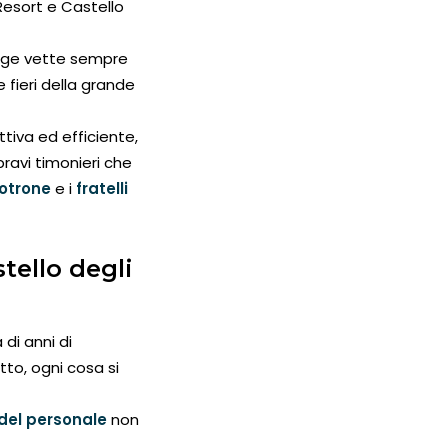
 Resort e Castello
nge vette sempre
 fieri della grande
tiva ed efficiente,
 bravi timonieri che
otrone
e i
fratelli
tello degli
di anni di
tto, ogni cosa si
del personale
non