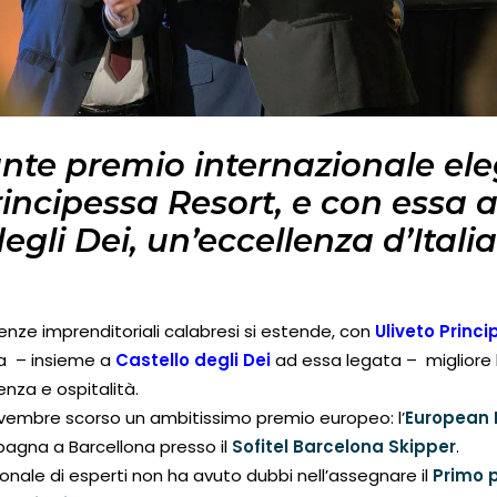
nte premio internazionale el
rincipessa Resort, e con essa
egli Dei, un’eccellenza d’Itali
llenze imprenditoriali calabresi si estende, con
Uliveto Princ
a
– insieme a
Castello degli Dei
ad essa legata – migliore l
enza e ospitalità.
novembre scorso un ambitissimo premio europeo: l’
European 
pagna a Barcellona presso il
Sofitel Barcelona Skipper
.
ionale di esperti non ha avuto dubbi nell’assegnare il
Primo 