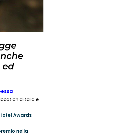
egge
 anche
a ed
ipessa
ocation d’Italia e
Hotel Awards
premio nella