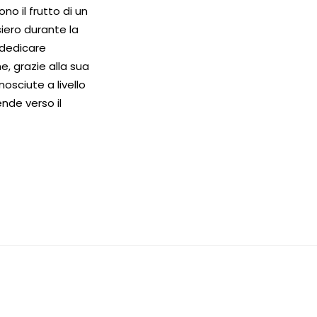
no il frutto di un
siero durante la
 dedicare
e, grazie alla sua
nosciute a livello
nde verso il