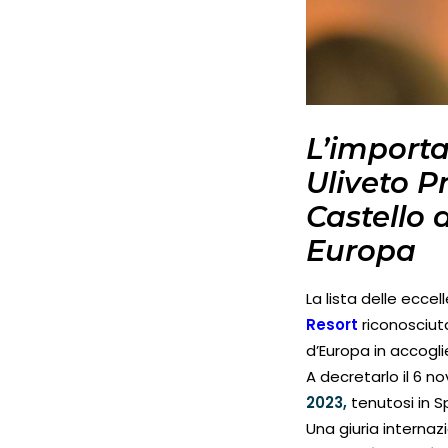
L’importa
Uliveto P
Castello d
Europa
La lista delle ecce
Resort
riconosciut
d’Europa in accogli
A decretarlo il 6 
2023,
tenutosi in S
Una giuria internaz