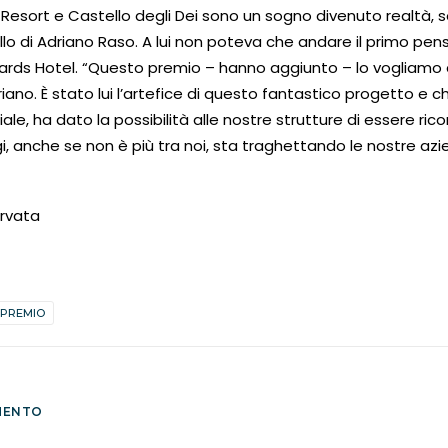
 Resort e Castello degli Dei sono un sogno divenuto realtà, so
llo di Adriano Raso. A lui non poteva che andare il primo pen
ards Hotel. “Questo premio – hanno aggiunto – lo vogliamo
iano. È stato lui l’artefice di questo fantastico progetto e ch
ale, ha dato la possibilità alle nostre strutture di essere rico
i, anche se non è più tra noi, sta traghettando le nostre azie
ervata
PREMIO
MENTO