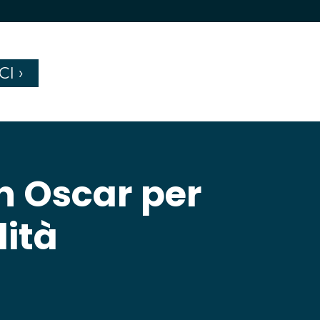
CI
›
un Oscar per
lità