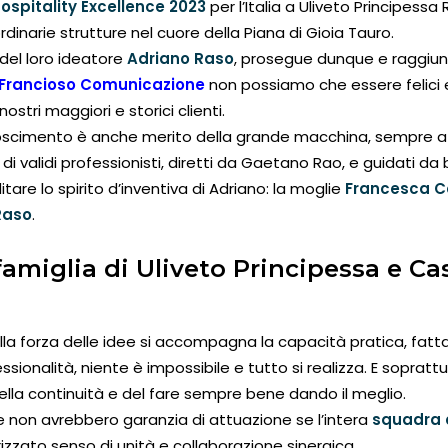
Hospitality Excellence 2023
per l’Italia a Uliveto Principessa
rdinarie strutture nel cuore della Piana di Gioia Tauro.
del loro ideatore
Adriano Raso
, prosegue dunque e raggiu
Francioso Comunicazione
non possiamo che essere felici e
nostri maggiori e storici clienti.
onoscimento è anche merito della grande macchina, sempre at
f di validi professionisti, diretti da Gaetano Rao, e guidati da
are lo spirito d’inventiva di Adriano: la moglie
Francesca C
Raso
.
amiglia di Uliveto Principessa e Cas
la forza delle idee si accompagna la capacità pratica, fatta 
sionalità, niente è impossibile e tutto si realizza. E soprattu
la continuità e del fare sempre bene dando il meglio.
e non avrebbero garanzia di attuazione se l’intera
squadra 
izzato senso di unità e collaborazione sinergica.