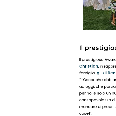
Il prestigi
Il prestigioso Awa
Christian
, in rapp
famiglia,
gli zii Re
“L’Oscar che abbiam
ad oggi, che porti
per noi è solo un 
consapevolezza di 
mancare ai propri c
cose!”.