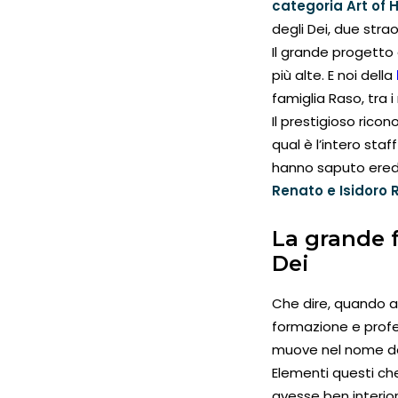
categoria Art of 
degli Dei, due strao
Il grande progetto 
più alte. E noi della
famiglia Raso, tra i 
Il prestigioso ric
qual è l’intero staf
hanno saputo eredit
Renato e Isidoro 
La grande f
Dei
Che dire, quando al
formazione e profes
muove nel nome del
Elementi questi ch
avesse ben interior