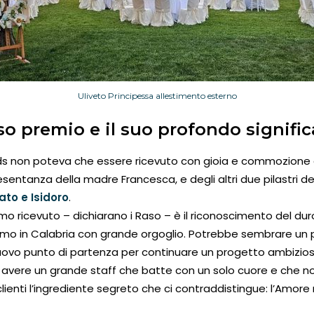
Uliveto Principessa allestimento esterno
oso premio e il suo profondo signifi
rds non poteva che essere ricevuto con gioia e commozione 
resentanza della madre Francesca, e degli altri due pilastri del
nato e Isidoro
.
o ricevuto – dichiarano i Raso – è il riconoscimento del duro
amo in Calabria con grande orgoglio. Potrebbe sembrare un p
nuovo punto di partenza per continuare un progetto ambizios
avere un grande staff che batte con un solo cuore e che n
lienti l’ingrediente segreto che ci contraddistingue: l’Amore 