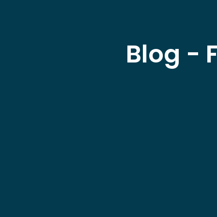
Blog -